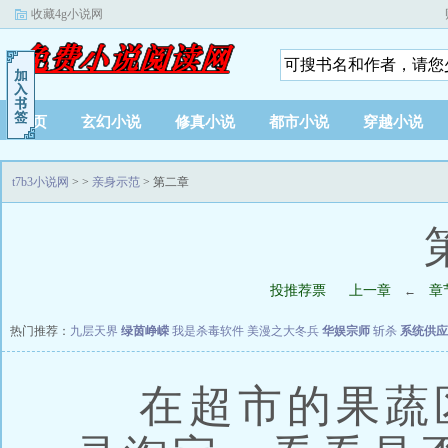
收藏4g小说网
首页
玄幻小说
修真小说
都市小说
穿越小说
t7b3小说网
>
>
亲身示范
> 第二章
投推荐票
上一章
章
←
热门推荐：
九层天界
绿茵峥嵘
我是杀毒软件
美漫之大冬兵
华娱宗师
斩杀
系统供应
在超市的果蔬