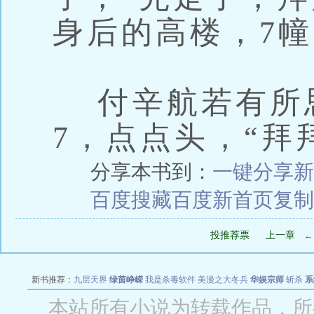
身后的高楼，7
付辛航若有所
7，点点头，“拜
分享本书到：
一键分享
新
百度搜藏
百度新首页
复制
投推荐票
上一章
新书推荐：
九层天界
绿茵峥嵘
我是杀毒软件
美漫之大冬兵
华娱宗师
斩杀
系
空城
战争天堂
混元道纪
教练万岁
都市全能巨星
绝对交易
全职武神
位面复制
本站所有小说为转载作品，所