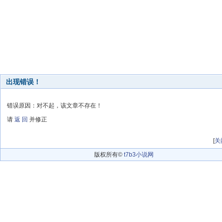
出现错误！
错误原因：对不起，该文章不存在！
请
返 回
并修正
[
关
版权所有©
t7b3小说网