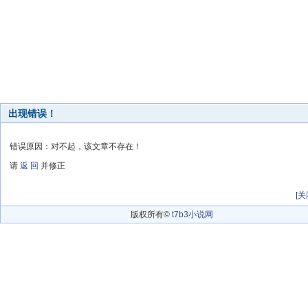
出现错误！
错误原因：对不起，该文章不存在！
请
返 回
并修正
[
关
版权所有©
t7b3小说网