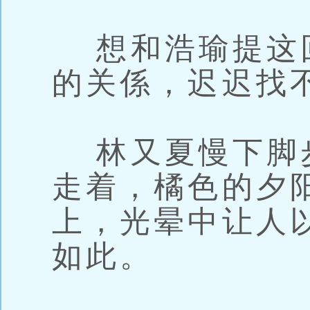
想和浩瑜提这
的关係，迟迟找
林又夏慢下脚
走着，橘色的夕
上，光晕中让人
如此。