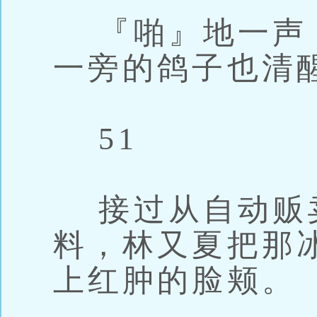
『啪』地一声
一旁的鸽子也清
51
接过从自动贩
料，林又夏把那
上红肿的脸颊。