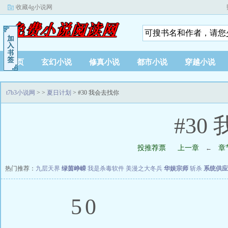
收藏4g小说网
首页
玄幻小说
修真小说
都市小说
穿越小说
t7b3小说网
>
>
夏日计划
> #30 我会去找你
#30
投推荐票
上一章
章
←
热门推荐：
九层天界
绿茵峥嵘
我是杀毒软件
美漫之大冬兵
华娱宗师
斩杀
系统供应
50