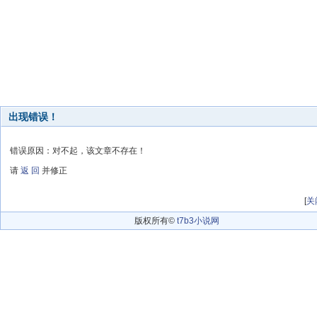
出现错误！
错误原因：对不起，该文章不存在！
请
返 回
并修正
[
关
版权所有©
t7b3小说网