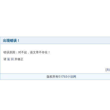
出现错误！
错误原因：对不起，该文章不存在！
请
返 回
并修正
[
关
版权所有©
t7b3小说网