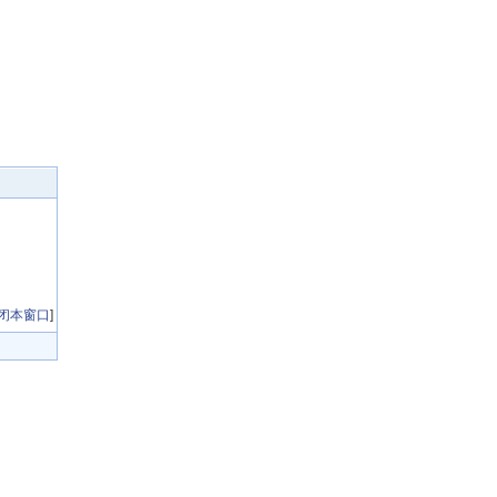
闭本窗口
]