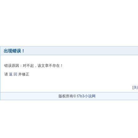
出现错误！
错误原因：对不起，该文章不存在！
请
返 回
并修正
[
关
版权所有©
t7b3小说网