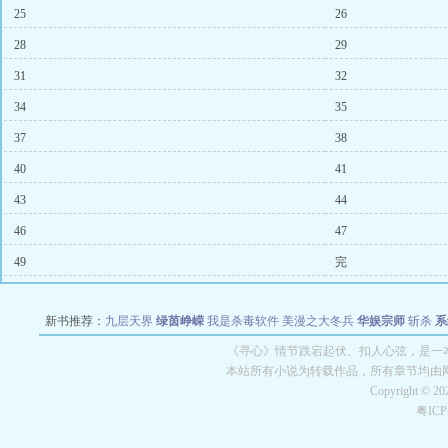
25
26
28
29
31
32
34
35
37
38
40
41
43
44
46
47
49
完
新书推荐：
九层天界
绿茵峥嵘
我是杀毒软件
美漫之大冬兵
华娱宗师
斩杀
系
空城
战争天堂
混元道纪
教练万岁
都市全能巨星
绝对交易
全职武神
位面复制
《寻心》情节跌宕起伏、扣人心弦，是一本
本站所有小说为转载作品，所有章节均由
Copyright © 2
粤IC