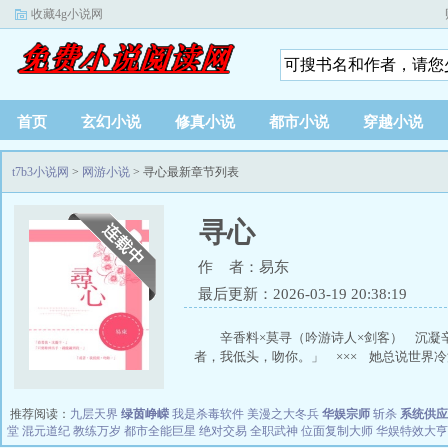
收藏4g小说网
首页
玄幻小说
修真小说
都市小说
穿越小说
t7b3小说网
>
网游小说
> 寻心最新章节列表
寻心
作 者：易东
最后更新：2026-03-19 20:38:19
辛香料×莫寻（吟游诗人×剑客） 沉凝
者，我低头，吻你。」 ××× 她总说世界冷漠
推荐阅读：
九层天界
绿茵峥嵘
我是杀毒软件
美漫之大冬兵
华娱宗师
斩杀
系统供应
堂
混元道纪
教练万岁
都市全能巨星
绝对交易
全职武神
位面复制大师
华娱特效大亨