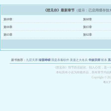
《想见你》最新章节
（提示：已启用缓存技
第69章
第68章
第66章
第65章
第63章
第62章
新书推荐：
九层天界
绿茵峥嵘
我是杀毒软件
美漫之大冬兵
华娱宗师
斩杀
系
空城
战争天堂
混元道纪
教练万岁
都市全能巨星
绝对交易
全职武神
位面复制
《想见你》情节跌宕起伏、扣人心弦，是一本
本站所有小说为转载作品，所有章节均由
Copyright © 2
粤IC