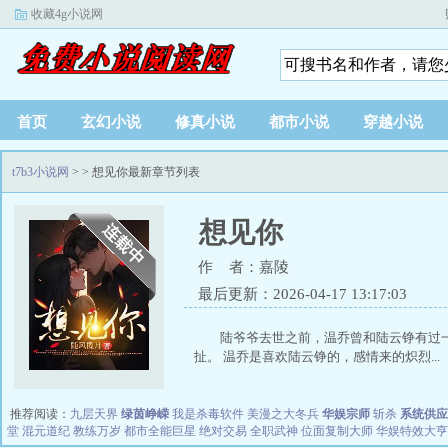
收藏4g小说网
首页
玄幻小说
修真小说
都市小说
穿越小说
t7b3小说网
>
> 想见你最新章节列表
想见你
作 者：嘉陵
最后更新：2026-04-17 13:17:03
陆爷爷去世之前，温乔曾和陆云铮有过
扯。 温乔是喜欢陆云铮的，感情来的炽烈...
推荐阅读：
九层天界
绿茵峥嵘
我是杀毒软件
美漫之大冬兵
华娱宗师
斩杀
系统供应
堂
混元道纪
教练万岁
都市全能巨星
绝对交易
全职武神
位面复制大师
华娱特效大亨