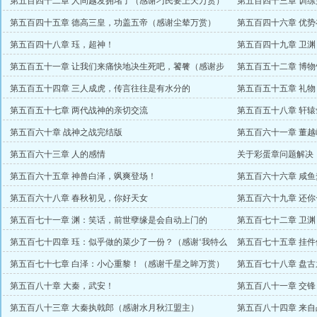
第五百四十二章 人间越发拥堵了（感谢刁民要上天万赏）
第五百四十三章 训
第五百四十五章 德高三皇，功盖五帝（感谢尘辇万赏）
第五百四十六章 优势
第五百四十八章 珏，超神！
第五百四十九章 卫
赏）
第五百五十一章 让我们来痛快地决生死吧，饕餮（感谢步
第五百五十二章 博物
鸳一万五千起点币）
第五百五十四章 三人成虎，传言往往是有水分的
第五百五十五章 礼物
第五百五十七章 两代战神的亲切交流
第五百五十八章 轩辕
第五百六十章 战神之战完结版
第五百六十一章 董
第五百六十三章 人的感情
关于彩蛋章问题解决
第五百六十五章 神兽白泽，飒爽登场！
第五百六十六章 咸
第五百六十八章 春秋初见，你好天女
第五百六十九章 还
第五百七十一章 渊：笑话，前世孽缘是会自动上门的
第五百七十二章 卫渊
吗？！阿青：会的啊！
之弃道人盟主）
第五百七十四章 珏：似乎做的菜少了一份？（感谢‘我特么
第五百七十五章 挂
的不想说’盟主）
舅盟主）
第五百七十七章 白泽：小心重黎！（感谢千星之眸万赏）
第五百七十八章 盘
第五百八十章 大秦，武安！
第五百八十一章 交
第五百八十三章 大秦执戟郎（感谢水月秋江盟主）
第五百八十四章 来