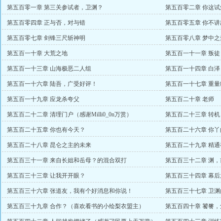
第五百零一章 第三关参试者，卫渊？
第五百零二章 你这
赏）
第五百零四章 正与否，对与错
第五百零五章 你不
第五百零七章 剑锋三尺斩神明
第五百零八章 梦中之
第五百一十章 大荒之地
第五百一十一章 叛徒
第五百一十三章 山海极恶二人组
第五百一十四章 白
第五百一十六章 陆吾，广受好评！
第五百一十七章 重量
第五百一十九章 应龙杀夸父
第五百二十章 老师
第五百二十二章 清理门户（感谢Milli0_0n万赏）
第五百二十三章 转机
第五百二十五章 你也有今天？
第五百二十六章 你
第五百二十八章 昆仑之主的未来
第五百二十九章 精
值
第五百三十一章 来自长姐和岳母？的混合双打
第五百三十二章 渊
悦盟主）
第五百三十三章 让我开开眼？
第五百三十四章 幕后
第五百三十六章 张道友，我有个好消息和你说！
第五百三十七章 卫
第五百三十九章 合作？（喜欢看书的小绘梨衣盟主）
第五百四十章 饕餮
万赏）