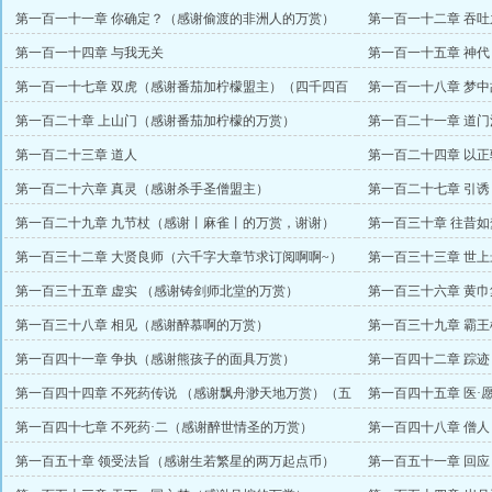
第一百一十一章 你确定？（感谢偷渡的非洲人的万赏）
第一百一十二章 吞吐
（4K章求订阅）
世界有出入）
第一百一十四章 与我无关
第一百一十五章 神
第一百一十七章 双虎（感谢番茄加柠檬盟主）（四千四百
第一百一十八章 梦中
字，卡文一更）
第一百二十章 上山门（感谢番茄加柠檬的万赏）
第一百二十一章 道门
第一百二十三章 道人
第一百二十四章 以
币）（大章求订阅）
第一百二十六章 真灵（感谢杀手圣僧盟主）
第一百二十七章 引
第一百二十九章 九节杖（感谢丨麻雀丨的万赏，谢谢）
第一百三十章 往昔
（大章求订阅！）
主）
第一百三十二章 大贤良师（六千字大章节求订阅啊啊~）
第一百三十三章 世
主）
第一百三十五章 虚实 （感谢铸剑师北堂的万赏）
第一百三十六章 黄
币）（大章整理思路）
第一百三十八章 相见（感谢醉慕啊的万赏）
第一百三十九章 霸王枪
第一百四十一章 争执（感谢熊孩子的面具万赏）
第一百四十二章 踪
万起点币）
第一百四十四章 不死药传说 （感谢飘舟渺天地万赏）（五
第一百四十五章 医·
千字大章求订阅）
第一百四十七章 不死药·二（感谢醉世情圣的万赏）
第一百四十八章 僧
第一百五十章 领受法旨（感谢生若繁星的两万起点币）
第一百五十一章 回