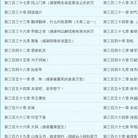
第三百二十七章 找上门来（感谢网名就是要这么长的万
第三百二十八章 共
赏）
第三百三十章 阴谋诡计
第三百三十一章 剑气
第三百三十三章 翻译翻译，什么叫惊喜啊（大章二合一）
第三百三十四章 敌
第三百三十六章 帝陵之变（感谢何以解忧唯有潜水的万
第三百三十七章 秦
赏）
第三百三十九章 聚集（感谢陌唯奈浅盟主）
第三百四十章 契机
第三百四十二章 墨家机关
第三百四十三章 獠
第三百四十五章 与子同袍！
第三百四十六章 打
赏）
第三百四十八章 始皇帝
第三百四十九章 徐
第三百五十一章 畏，怖（感谢被薰死的臭臭万赏）
第三百五十二章 始
第三百五十四章 东巡吧，皇帝陛下！
第三百五十五章 徐巿
币）
第三百五十七章 帝王秉性
第三百五十八章 跨
第三百六十章 伏诛
第三百六十一章 余波
第三百六十三章 印玺下落
第三百六十四章 传
第三百六十六章 大风（感谢麠康盟主）
第三百六十七章 帝
第三百六十九章 山海玉书，烛龙契约（感谢从小帅到老万
第三百七十章 偷渡客