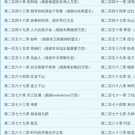
第二百四十章 契和锚（感谢偷渡的非洲人万赏）
第二百四十一章 清
第二百四十三章 我等你给我这个答案（感谢ds结束盟主）
第二百四十四章 过
第二百四十六章 故事的结局，或许早已注定
第二百四十七章 出
天假打磨）
第二百四十九章 人力抗衡天命（感谢央樊殇情万赏）
第二百五十章 希望
第二百五十二章 如昨 （感谢张卫雨最帅的盟主）
第二百五十三章 昆
第一百五十五章 青铜灯（感谢常乐知足最重要万赏）
第二百五十六章 卧虎
第二百五十八章 见故人（请假半天调整作息）
第二百五十九章 借刀
第二百六十一章 自古萌新不简单（感谢青衫晚归万赏）
第二百六十二章 憾
赏）
第二百六十四章 应龙下山
第二百六十五章 花
第二百六十七章 道士下山
第二百六十八章 神
第二百七十章 共工臣属（感谢kookelectron万赏）
第二百七十一章 了结
第二百七十三章 考察
第二百七十四章 来
第二百七十六章 烛龙烛九阴
第二百七十七章 天神
第二百七十九章 相见
第二百八十章 约定
第二百八十二章 时代的序幕拉开之前
第二百八十三章 暗