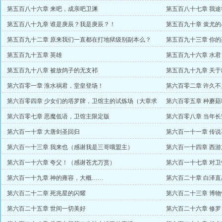
赏）
第五百八十六章 来吧，成亲吧卫渊
第五百八十七章 我
第五百八十九章 谁是庚辰？我是庚辰？！
第五百九十章 蚩尤
第五百九十二章 原来我们一直都在打地狱级别副本么？
第五百九十三章 你
（感谢人间无白首万赏）
第五百九十五章 英雄
第五百九十六章 水
第五百九十八章 被放鸽子的无支祁
第五百九十九章 关
第六百零一章 淮水祸君，堂皇登场！
第六百零二章 许久
第六百零四章 少女们的塔罗牌，卫馆主的试炼场（大章求
第六百零五章 种蘑
订阅）
流枫盟主）
第六百零七章 恶魔低语，卫馆主限定版
第六百零八章 当年
币）
第六百一十章 大唐剑圣回归
第六百一十一章 传说
第六百一十三章 我来也（感谢我是三哥哦盟主）
第六百一十四章 西
币）
第六百一十六章 夸父！（感谢苍尤万赏）
第六百一十七章 对
不说万赏）
第六百一十九章 神的雍容，大概……
第六百二十章 白泽
第六百二十二章 死兆星的闪耀
第六百二十三章 博
第六百二十五章 世间一切美好
第六百二十六章 修