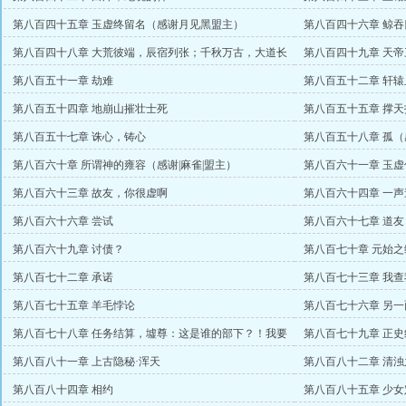
第八百四十五章 玉虚终留名（感谢月见黑盟主）
第八百四十六章 鲸
秋
第八百四十八章 大荒彼端，辰宿列张；千秋万古，大道长
第八百四十九章 天帝
存
第八百五十一章 劫难
第八百五十二章 轩辕
第八百五十四章 地崩山摧壮士死
第八百五十五章 撑天
第八百五十七章 诛心，铸心
第八百五十八章 孤
第八百六十章 所谓神的雍容（感谢|麻雀|盟主）
第八百六十一章 玉虚
第八百六十三章 故友，你很虚啊
第八百六十四章 一
第八百六十六章 尝试
第八百六十七章 道
第八百六十九章 讨债？
第八百七十章 元始
第八百七十二章 承诺
第八百七十三章 我查
第八百七十五章 羊毛悖论
第八百七十六章 另一
第八百七十八章 任务结算，墟尊：这是谁的部下？！我要
第八百七十九章 正史
提拔她！
第八百八十一章 上古隐秘·浑天
第八百八十二章 清
第八百八十四章 相约
第八百八十五章 少女