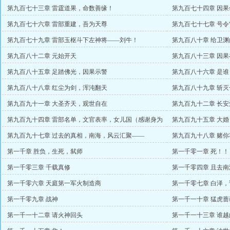
第九百七十三章 雷霆道果，命数善缘！
第九百七十四章 因
胞盟主）
第九百七十六章 雷部重建，吾为天尊
第九百七十七章 号令
第九百七十九章 雷部玉枢斗下左神将——刘牛！
第九百八十章 给卫渊
第九百八十二章 元始开天
第九百八十三章 因
第九百八十五章 足踏佛光，因果示警
第九百八十六章 是
第九百八十八章 红尘为剑，浑沌翻天
第九百八十九章 斩灭
第九百九十一章 大圣齐天，观世自在
第九百九十二章 长
赏）
第九百九十四章 雷部名单，文官表率，女儿国（感谢身为
第九百九十五章 大婚
刑戮万赏）
第九百九十七章 过去的真相，南海，风云汇聚——
第九百九十八章 赌
第一千章 胜负，生死，弑师
第一千零一章 死！！
第一千零三章 千载真修
第一千零四章 且去
第一千零六章 天庭第一军火制造商
第一千零七章 白泽
第一千零九章 战神
第一千一十章 猛虎蔷
第一千一十二章 请火神回头
第一千一十三章 谁