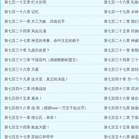
人物而已万赏）
第七百一十五章 灯火长明
第七百一十六章 礼
第七百一十八章 记忆
第七百一十九章 水
第七百二十一章 共工为敌，武侯后手
第七百二十二章 我
第七百二十四章 风起云涌
第七百二十五章 武
第七百二十七章 神灵的考量，命中注定的棋子
第七百二十八章 神
第七百三十章 九鼎归炎黄？
第七百三十一章 有
第七百三十三章 守诺应约（感谢酷酷蛇盟主）
第七百三十四章 三十
第七百三十六章 天庭
第七百三十七章 逆
起点币）
第七百三十九章 这才是，真正的决战！
第七百四十章 另一个
第七百四十二章 经典战役
第七百四十三章 武决
第七百四十五章 暴杀！
第七百四十六章 谁
主）
第七百四十八章 战·胜（感谢bmtc一万五千起点币）
第七百四十九章 旅
第七百五十一章 缙云氏，幸存！
第七百五十二章 下
第七百五十四章 歃血为盟！
第七百五十五章 最
第七百五十七章 苏妲己和帝辛
第七百五十八章 被