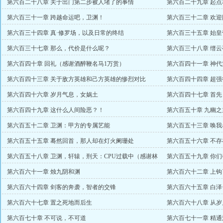
第六百二十八章 关于出门第二步被人堵了的事情
第六百二十九章 起点
第六百三十一章 跨越命运吧，卫渊！
第六百三十二章 欢
第六百三十四章 真·修罗场，以及日常的终结
第六百三十五章 始
第六百三十七章 那么，代价是什么呢？
第六百三十八章 缙
一）
第六百四十章 回礼（感谢酒醉鞭名马1万赏）
第六百四十一章 神代
第六百四十三章 关于敌方英雄和己方英雄的惨烈对比
第六百四十四章 超
泽
第六百四十六章 岁月气息，女娲土
第六百四十七章 首
第六百四十九章 这什么人间险恶？！
第六百五十章 九幽之
第六百五十二章 卫渊：甲方的专属艺能
第六百五十三章 唤
第六百五十五章 蓦然回首，那人却在灯火阑珊处
第六百五十六章 不
的万赏）
第六百五十八章 卫渊，轩辕，刑天：CPU过载中（感谢林
第六百五十九章 你
0099盟主）
第六百六十一章 烛九阴和渊
第六百六十二章 上钩
第六百六十四章 剑客的奔袭，智者的交锋
第六百六十五章 白泽
第六百六十七章 置之死地而后生
第六百六十八章 从
第六百七十章 不可说，不可道
第六百七十一章 精