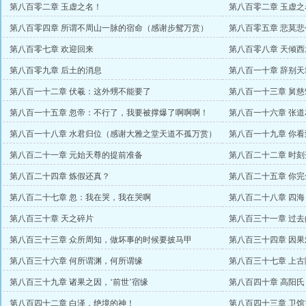
第八百零二章 玉虚之名！
第八百零二章 玉虚之
第八百零四章 所谓不周山一脉的宿命（感谢步鸳万赏）
第八百零五章 悲莫
第八百零七章 欢迎回来
第八百零八章 天倾
第八百零九章 后土的消息
第八百一十章 辞别天
第八百一十二章 伏羲：这外甥不能要了
第八百一十三章 舅慈
第八百一十五章 忽帝：不行了，我要被撑爆了啊啊啊！
第八百一十六章 张
第八百一十八章 水君归位（感谢大雅之堂天道不孤万赏）
第八百一十九章 你看
第八百二十一章 元始天尊的提前准备
第八百二十二章 时
第八百二十四章 炼假还真？
第八百二十五章 你
第八百二十七章 忽：我在哭，我在哭啊
第八百二十八章 四海
第八百三十章 天之碎片
第八百三十一章 过去
第八百三十三章 众所周知，做坏事的时候要披马甲
第八百三十四章 因
第八百三十六章 何所谓渊，何所谓缘
第八百三十七章 上古
第八百三十九章 诸果之因，‘前世’宿缘
第八百四十章 高阳氏
第八百四十二章 白泽，绝境的神！
第八百四十三章 卫