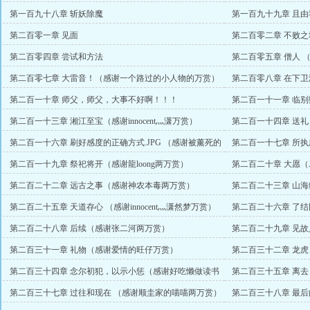
主）
赏）
第一百九十八章 斩妖除魔
第一百九十九章 且
白的万赏）
第二百零一章 见面
第二百零二章 不败之城
第二百零四章 尝试和方法
第二百零五章 僧人 
第二百零七章 大雷音！（感谢一个路过的小人物的万赏）
第二百零八章 在下
吉万赏）
第二百一十章 师父，师父，大事不好啊！！！
第二百一十一章 临别
第二百一十三章 湘江至宝（感谢innocent灬潇万赏）
第二百一十四章 送
赏）
第二百一十六章 刷好感度的正确方式.JPG （感谢被薰死的
第二百一十七章 所
臭臭万赏）
第二百一十九章 祭祀将开（感谢龍loong两万赏）
第二百二十章 大愿
赏）
第二百二十二章 远古之事（感谢神农本毒两万赏）
第二百二十三章 山
第二百二十五章 天道存心 （感谢innocent灬潇然梦万赏）
第二百二十六章 了
第二百二十八章 后续（感谢张二河两万赏）
第二百二十九章 见
第二百三十一章 礼物（感谢爱情的旺仔万赏）
第二百三十二章 龙虎
第二百三十四章 念尔初犯，以示小惩（感谢好吃懒做读书
第二百三十五章 离
客万赏）
第二百三十七章 过往和现在 （感谢顺圭家的喵喵两万赏）
第二百三十八章 最