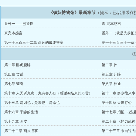
《镇妖博物馆》最新章节
（提示：已启用缓存
番外一——已替换
真·完本感言
真完本感言
番外一（就是先前把
成番外了）
第一千三百三十二章 命运的最终答案
第一千三百三十一章 
《
第一章 卧虎腰牌
第二章 梦
第四章 尝试
第五章 开眼
第七章 缠身
第八章 神通
第十章 人无斩鬼意，鬼有害人心（感谢ds结束的万赏）
第十一章 多少往来事
第十三章 是因也，是果也，是命也
第十四章 天道存心
第十六章 平静的生活
第十七章 招揽 （感
第十九章 画皮
第二十章 《怪力乱
第二十二章 画皮旧事
第二十三章 来自过去