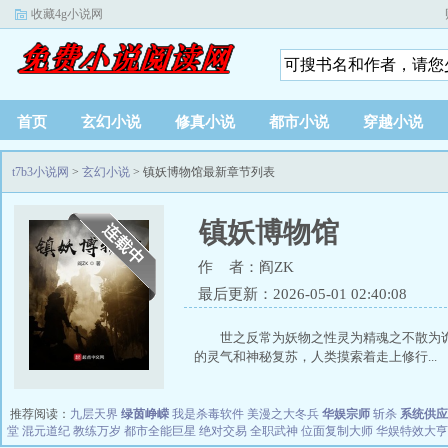
收藏4g小说网
首页
玄幻小说
修真小说
都市小说
穿越小说
t7b3小说网
>
玄幻小说
> 镇妖博物馆最新章节列表
镇妖博物馆
作 者：阎ZK
最后更新：2026-05-01 02:40:08
世之反常为妖物之性灵为精魂之不散为
的灵气和神秘复苏，人类摸索着走上修行...
推荐阅读：
九层天界
绿茵峥嵘
我是杀毒软件
美漫之大冬兵
华娱宗师
斩杀
系统供应
堂
混元道纪
教练万岁
都市全能巨星
绝对交易
全职武神
位面复制大师
华娱特效大亨