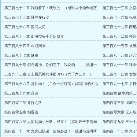
赏）
第三百七十二章 我睡着了！我装的！（感谢从小帅到老万
第三百七十三章 文
赏）
赏）
第三百七十五章 卧虎在行动
第三百七十六章 祝
第三百七十八章 暂回人间
第三百七十九章 两场
第三百八十一章 山海按头小分队成立
第三百八十二章 神
第三百八十四章 欢迎回来
第三百八十五章 被
第三百八十七章 缘由
第三百八十八章 超
第三百九十章 樱岛诸神，你们完了，我说的……（感谢一
第三百九十一章 我来
生习文万赏）
三百九十三章 史上最恶神代使团.JPG（六千六二合一）
第三百九十四章 女
第三百九十六章 是礼物！（二合一求订阅）(感谢海豹冬泳
第三百九十七章 后
盟主)
第三百九十九章 命运
第四百章 故事的第
赏）
第四百零二章 并行之路
第四百零三章 潜藏
第四百零五章 相遇否
第四百零六章 无人
万打赏)
第四百零八章 人间别动小分队，成立！（感谢饺子下泡面
第四百零九章 三十个
万赏）
第四百一十一章 龙虎山快递，使命必达！（感谢书荒呵呵
第四百一十二章 为了和平