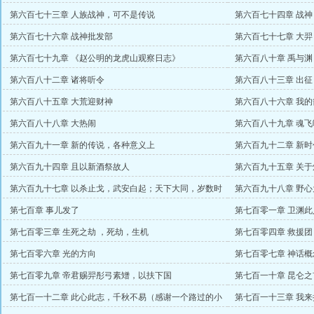
第六百七十三章 人族战神，可不是传说
第六百七十四章 战
第六百七十六章 战神批发部
第六百七十七章 大
第六百七十九章 《赵公明的龙虎山观察日志》
第六百八十章 禹与渊
第六百八十二章 诸将听令
第六百八十三章 出征
第六百八十五章 大荒迎财神
第六百八十六章 我
第六百八十八章 大热闹
第六百八十九章 魂
第六百九十一章 新的传说，各种意义上
第六百九十二章 新时
第六百九十四章 且以新酒祭故人
第六百九十五章 关
第六百九十七章 以杀止戈，武安白起；天下大同，岁数时
第六百九十八章 野
移（石夷）
第七百章 事儿发了
第七百零一章 卫渊
第七百零三章 生死之劫 ，死劫，生机
第七百零四章 救援团
第七百零六章 光的方向
第七百零七章 神话概
第七百零九章 帝君赐羿彤弓素矰，以扶下国
第七百一十章 昆仑之
第七百一十二章 此心此志，千秋不易（感谢一个路过的小
第七百一十三章 我