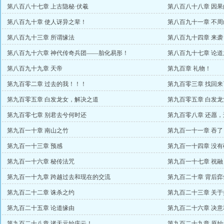
第八百八十七章 上古隐秘·伏羲
第八百八十八章 因果
第八百九十章 使人讶异之辈！
第八百九十一章 不
第八百九十三章 所谓缘法
第八百九十四章 来袭
第八百九十六章 神代传奇兵团——胎化易形！
第八百九十七章 论
第八百九十九章 天帝
第九百章 礼物！
第九百零二章 过去的我！！！
第九百零三章 找回来
第九百零五章 白发龙女，解决之道
第九百零五章 白发
第九百零七章 别君去兮何时还
第九百零八章 还愿
第九百一十章 南山之竹
第九百一十一章 吞了
第九百一十三章 预感
第九百一十四章 没
第九百一十六章 秘传法咒
第九百一十七章 祝融
第九百一十九章 跨越过去和现在的交流
第九百二十章 背后弈
第九百二十二章 诛杀之约
第九百二十三章 关
第九百二十五章 论道缘由
第九百二十六章 决意
第九百二十八章 诸天元始庆云！
第九百二十九章 原始