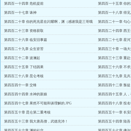
不存在盟主）
第四百一十四章 危机提前
第四百一十五章 你
第四百一十七章 诛神
第四百一十八章 得
两万起点币）
第四百二十章 你的死兆星在闪耀啊，渊（感谢我是三哥哦
第四百二十一章 勾心
万赏）
第四百二十三章 资格获取
第四百二十四章 西
第四百二十六章 临安旧事篇
第四百二十七章 星河
第四百二十九章 众生皆苦
第四百三十章 一场大梦
第四百三十二章 波澜起
第四百三十三章 重赴
第四百三十五章 了结因果
第四百三十六章 不求
第四百三十八章 昆仑考核
第四百三十九章 见共
第四百四十一章 交锋
第四百四十二章 叛徒
第四百四十四章 水神的新娘
第四百四十五章 人，
第四百四十七章 果然不可能和谈理解的.JPG
第四百四十八章 投名
第四百五十章 昆仑第二重考核
第四百五十一章 长安
第四百五十三章 我大唐高僧，武德充沛！
第四百五十四章 陆
第四百五十六章 渊的社交
第四百五十七章 佛与