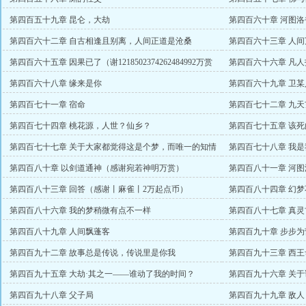
第四百五十九章 昆仑，大劫
第四百六十章 河图洛
第四百六十二章 自古相逢且别离，人间正道是沧桑
第四百六十三章 人
第四百六十五章 因果已了（谢1218502374262484992万赏
第四百六十六章 凡
币）
第四百六十八章 缘来是你
第四百六十九章 卫某
第四百七十一章 宿命
第四百七十二章 九
第四百七十四章 桃花源，人世？仙乡？
第四百七十五章 该
浊世的盟主）
第四百七十七章 关于大家都觉得这是个梦，而唯一的知情
第四百七十八章 我
者认为没必要说的问题
第四百八十章 以剑道通神（感谢宛若神明万赏）
第四百八十一章 河
第四百八十三章 回答（感谢丨麻雀丨2万起点币）
第四百八十四章 幻
第四百八十六章 我的梦稍微有点不一样
第四百八十七章 真灵
第四百八十九章 人间飘蓬客
第四百九十章 步步
第四百九十二章 故事总是传说，传说里是你我
第四百九十三章 西王
第四百九十五章 大劫·其之一——谁动了我的时间？
第四百九十六章 关
第四百九十八章 父子局
第四百九十九章 敌人