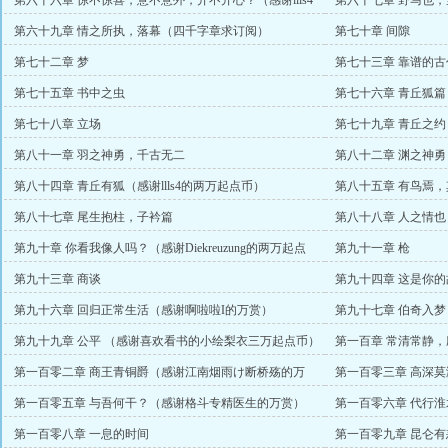
第六十六章 惊不惊喜，意不意外，开不开心？（感谢llls4
第六十七章 野马也
一万五千起点币
第六十九章 情之所执，落幕（四千字章求订阅）
第七十章 间隙
第七十二章 梦
第七十三章 靠谱的古
第七十五章 书中之虫
第七十六章 青丘狐篇
第七十八章 立场
第七十九章 青丘之约
第八十一章 羽之神勇，千古无二
第八十二章 渊之神
第八十四章 青丘有狐（感谢llls4的两万起点币）
第八十五章 有鸟焉
年万赏）
第八十七章 尾生抱柱，子衿篇
第八十八章 人之情
第九十章 你看我像人吗？（感谢Diekreuzung的两万起点
第九十一章 枪
币）
第九十三章 商谈
第九十四章 这是你
第九十六章 回归正常生活（感谢啊啦啦I的万赏）
第九十七章 伯奇入
第九十九章 公平 （感谢喜欢看书的小绘梨衣三万起点币）
第一百章 常清常静
第一百零二章 商王青铜爵（感谢江南烟雨け断桥殇的万
第一百零三章 高深
赏）
第一百零五章 与吾何干？（感谢格斗专精医生的万赏）
第一百零六章 代行淮
第一百零八章 一息的时间
第一百零九章 昆仑