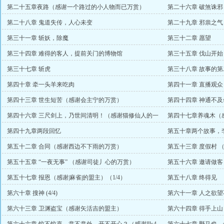
赏）
第二十五章夜路（感谢一个路过的小人物而已万赏）
第二十六章 破煞诛
赏）
第二十八章 鬼道失传，人心未变
第二十九章 邪祟之气
第三十一章 斩妖，除魔
第三十二章 愿望
第三十四章 难得的客人，提前关门的博物馆
第三十五章 伐山开始
第三十七章 斩虎
第三十八章 故事的
第四十章 牵一头羊来吃肉
第四十一章 直播观
第四十三章 世生短苦（感谢会主宁的万赏）
第四十四章 神通不
第四十六章 三尺剑上，乃世间清明！（感谢猫修仙人的一
第四十七章养魂木（
万五千起点币）
第四十九章两段回忆
第五十章两个故事，
第五十二章 合同（感谢西边不下雨的万赏）
第五十三章 度假村 
第五十五章 “一夜无事” （感谢司徒丿心的万赏）
第五十六章 邀请做客
第五十七章 报恩（感谢|麻雀|的盟主）（1/4）
第五十八章 终得见
第六十章 搜神 (4/4)
第六十一章 人之欲
第六十三章 卫渊盗宝（感谢矢活吉的盟主）
第六十四章 得手上山