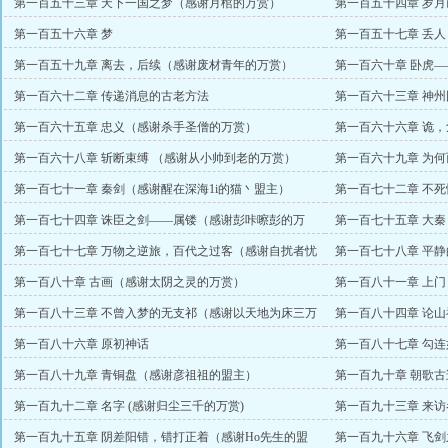
第一百五十三章 天下一国之梦（感谢月棺的万赏）
第一百五十四章 岁
主）
第一百五十六章 梦
第一百五十七章 丢人
第一百五十九章 离去，后续（感谢废材青年的万赏）
第一百六十章 卧虎
第一百六十二章 传递消息的古老方法
第一百六十三章 神
第一百六十五章 忠义（感谢杀手圣僧的万赏）
第一百六十六章 诡
赏）
第一百六十八章 斩断束缚 （感谢从小帅到老的万赏）
第一百六十九章 为
第一百七十一章 秦剑（感谢醒在深海1i的猫丶盟主）
第一百七十二章 不
第一百七十四章 诛臣之剑——属镂（感谢彭咔嚓彭的万
第一百七十五章 大
赏）
第一百七十七章 万物之逆旅，百代之过客（感谢自扰者忧
第一百七十八章 平
天万赏）
盟主）
第一百八十章 古画（感谢太阴之灵的万赏）
第一百八十一章 上
第一百八十三章 不曾入梦的无支祁（感谢以天地为床三万
第一百八十四章 论山神（
赏）
第一百八十六章 原初神话
第一百八十七章 勾连
第一百八十九章 青铜盘（感谢彦祖祖的盟主）
第一百九十章 朝歌古
第一百九十二章 名字 (感谢归尘三千的万赏)
第一百九十三章 来
第一百九十五章 阴差阳错，错打正着（感谢Ho先生的盟
第一百九十六章 飞剑