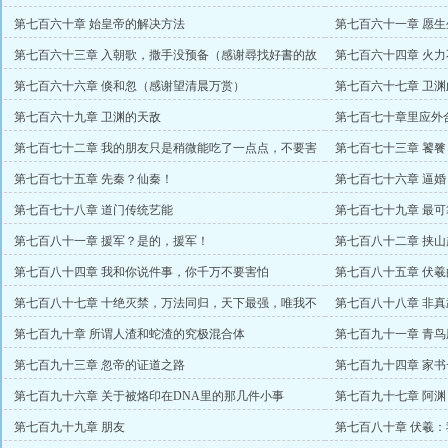
第七百六十章 始皇帝的解决方法
第七百六十一章 愿
主）
第七百六十三章 入朝歌，撒手没预备（感谢尋找好書的故
第七百六十四章 火
事万赏）
第七百六十六章 倏和忽（感谢望清晨万赏）
第七百六十七章 卫
第七百六十九章 卫渊的天敌
第七百七十章里应外
第七百七十二章 我的朋友只是稍微能吃了一点点，不要害
第七百七十三章 饕
怕
第七百七十五章 先秦？仙秦！
第七百七十六章 逼婚
第七百七十八章 道门传统艺能
第七百七十九章 最
第七百八十一章 援军？是的，援军！
第七百八十二章 挟山
第七百八十四章 我和你说件事，你千万不要害怕
第七百八十五章 伏
第七百八十七章 十绝灭禁，万法同归，天下最强，唯我不
第七百八十八章 非
周！
第七百九十章 所谓人渣和蛇渣的究极混合体
第七百九十一章 青
第七百九十三章 忽帝的证道之路
第七百九十四章 家
第七百九十六章 关于被烙印在DNA里的那几件小事
第七百九十七章 阿
第七百九十九章 朋友
第七百八十章 伏羲