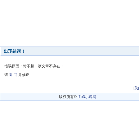
出现错误！
错误原因：对不起，该文章不存在！
请
返 回
并修正
[
关
版权所有©
t7b3小说网