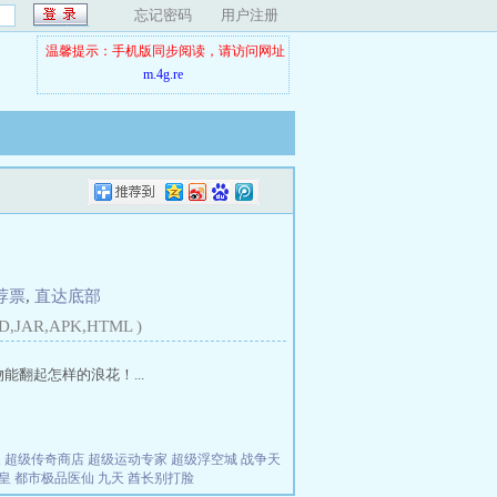
忘记密码
用户注册
温馨提示：手机版同步阅读，请访问网址
m.4g.re
荐票
,
直达底部
D,JAR,APK,HTML )
能翻起怎样的浪花！...
夫
超级传奇商店
超级运动专家
超级浮空城
战争天
皇
都市极品医仙
九天
酋长别打脸