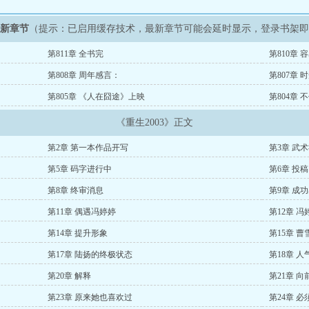
最新章节
（提示：已启用缓存技术，最新章节可能会延时显示，登录书架
第811章 全书完
第810章 
第808章 周年感言：
第807章 
第805章 《人在囧途》上映
第804章
《重生2003》正文
第2章 第一本作品开写
第3章 武
第5章 码字进行中
第6章 投稿
第8章 终审消息
第9章 成
第11章 偶遇冯婷婷
第12章 
第14章 提升形象
第15章 曹
第17章 陆扬的终极状态
第18章 人
第20章 解释
第21章 
第23章 原来她也喜欢过
第24章 