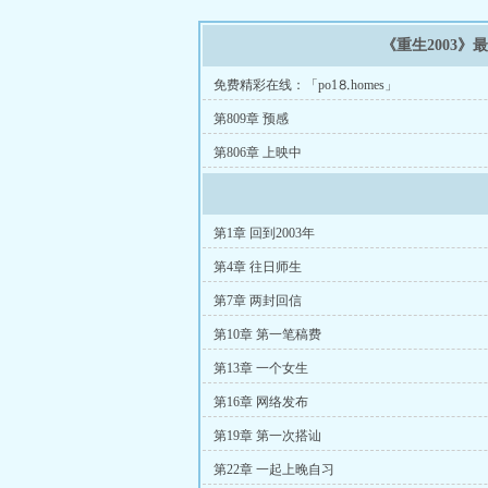
《重生2003》
免费精彩在线：「po1⒏homes」
第809章 预感
第806章 上映中
第1章 回到2003年
第4章 往日师生
第7章 两封回信
第10章 第一笔稿费
第13章 一个女生
第16章 网络发布
第19章 第一次搭讪
第22章 一起上晚自习