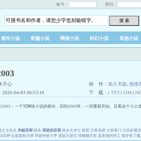
账号：
密码：
搜 索
都市小说
穿越小说
网游小说
科幻小说
其他小说
003
木子心
动 作：
加入书架
,
投推
26-04-03 06:53:16
下 载：
(
TXT
,CHM,UM
生2003：一个写网络小说的家伙，回到2003年，一切重新开始。且看这个小人物
漫之大冬兵
华娱宗师
斩杀
系统供应商
风水大术士
斩邪
万界圣师
大宋将门
大宋好屠
职武神
位面复制大师
华娱特效大亨
原始大厨王
怪物聊天群
某美漫的特工
我夺舍了魔