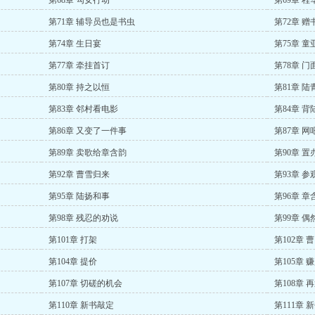
第68章 勾女行动
第69章 
第71章 辅导员也是书虫
第72章 赠
第74章 生日宴
第75章 
第77章 牵挂首订
第78章 门
第80章 持之以恒
第81章 陆
第83章 邻村看电影
第84章 
第86章 又变了一件事
第87章 网
第89章 卖歌给章含韵
第90章 置
第92章 曹雪归来
第93章 参
第95章 陆扬和事
第96章 
第98章 残忍的劝说
第99章 偶
第101章 打架
第102章 
第104章 提价
第105章
第107章 切磋的机会
第108章 
第110章 新书敲定
第111章 