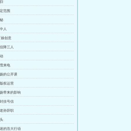
回归
锁定范围
探秘
局中人
萌`娘创意
二信降三人
行动
曹雪来电
陆扬的公开课
全版权运营
 陆扬带来的影响
一封挂号信
跟老孙辞职
苗头
 书迷的浩大行动