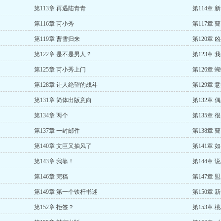
第113章 再遇陆青青
第114章 
第116章 芮小秀
第117章 
第119章 曹雪归来
第120章 
第122章 是不是男人？
第123章 
第125章 芮小秀上门
第126章 
第128章 让人绝望的战斗
第129章 
第131章 简体出版意向
第132章 
第134章 两个
第135章
第137章 一封邮件
第138章 
第140章 文巨又抽风了
第141章 
第143章 我靠！
第144章
第146章 完稿
第147章 
第149章 第一个铁杆书迷
第150章 
第152章 拒签？
第153章