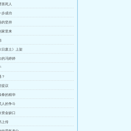
习惯害死人
第一步成功
陆扬的坚持
约到家里来
怨
《末日废土》上架
努力的冯婷婷
于
遇？
房提议
八极拳的精华
习武人的争斗
解决资金缺口
书上传