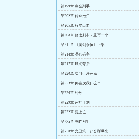
第199章 白金到手
第202章 传奇泡妞
第205章 程华出击
第208章 修改剧本？重写一个
第211章 《魔剑永恒》上架
第214章 潜心码字
第217章 风光背后
第220章 实习生涯开始
第223章 你喜欢我什么？
第226章 处分
第229章 造神计划
第232章 要上位
第235章 驾临剧组
第238章 文丑第一张合影曝光