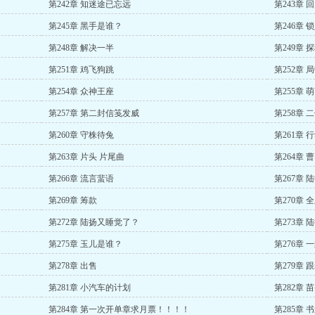
第242章 知迷途已忘远
第243章 
第245章 黑手是谁？
第246章 
第248章 解决一半
第249章 
第251章 鸡飞狗跳
第252章 
第254章 众神王座
第255章 
第257章 第二封信笺发威
第258章 
第260章 守株待兔
第261章 
第263章 片头 片尾曲
第264章 
第266章 流言蜚语
第267章 
第269章 筹款
第270章 
第272章 陆扬又睡觉了？
第273章
第275章 玉儿是谁？
第276章 
第278章 出售
第279章 
第281章 小汽车的计划
第282章 
第284章 第一次开单章求月票！！！！
第285章