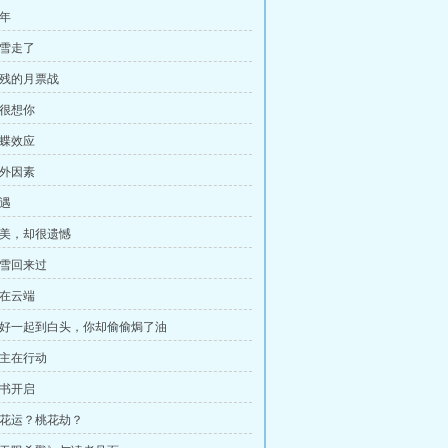
新年
曹雪走了
凶残的月票战
我很想你
蝴蝶效应
意外因素
偶遇
 很美，却很遗憾
曹雪回来过
如在云端
 说好一起到白头，你却偷偷焗了油
盟主在行动
新书开启
 桃花运？桃花劫？