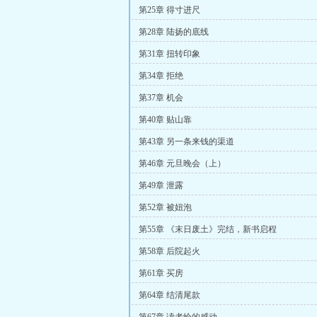
第25章 得寸进尺
第28章 陆扬的底线
第31章 扭转印象
第34章 拒绝
第37章 机会
第40章 贴山靠
第43章 另一条来钱的渠道
第46章 元旦晚会（上）
第49章 泄露
第52章 被妞泡
第55章 《末日废土》完结，新书启程
第58章 后院起火
第61章 买房
第64章 结清尾款