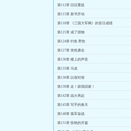
第112章 旧议重提
第115章 新书开动
第118章 《三国大军阀》的首日成绩
第121章 成了猎物
第124章 钓鱼 野炊
第127章 突然袭击
第130章 楼上的声音
第133章 乌龙
第136章 以假对假
第139章 走！跟我回家！
第142章 战火再起
第145章 写手的春天
第148章 孤军奋战
第151章 惊艳的开篇