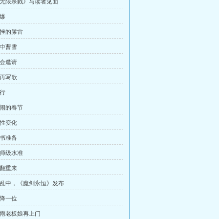
 《无限杀戮》与读者见面
火爆
受挫的滕雷
看中曹雪
年会邀请
不再写歌
临行
热闹的春节
心性变化
新书准备
大师级水准
推翻重来
 动乱中，《魔剑永恒》发布
空降一位
 星雨老板娘再上门