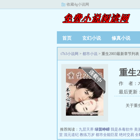
收藏4g小说网
首页
玄幻小说
修真小说
t7b3小说网
>
都市小说
> 重生2003最新章节列表
重生2
作 者：
最后更新：20
关于重
推荐阅读：
九层天界
绿茵峥嵘
我是杀毒软件
美
堂
混元道纪
教练万岁
都市全能巨星
绝对交易
全