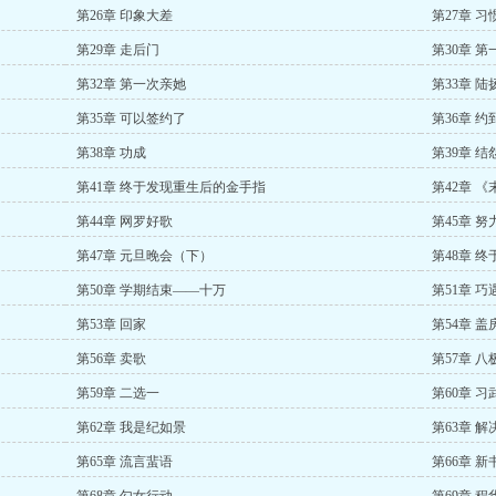
第26章 印象大差
第27章 
第29章 走后门
第30章 
第32章 第一次亲她
第33章 
第35章 可以签约了
第36章 
第38章 功成
第39章 结
第41章 终于发现重生后的金手指
第42章 
第44章 网罗好歌
第45章 
第47章 元旦晚会（下）
第48章 终
第50章 学期结束——十万
第51章 巧
第53章 回家
第54章 盖
第56章 卖歌
第57章 
第59章 二选一
第60章 
第62章 我是纪如景
第63章 
第65章 流言蜚语
第66章 新