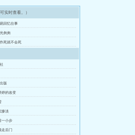
即可实时查看。）
容易回忆往事
时光匆匆
 不作死就不会死
术社
功出版
冯婷婷的改变
雪
气惨淡
向前一小步
必须走后门