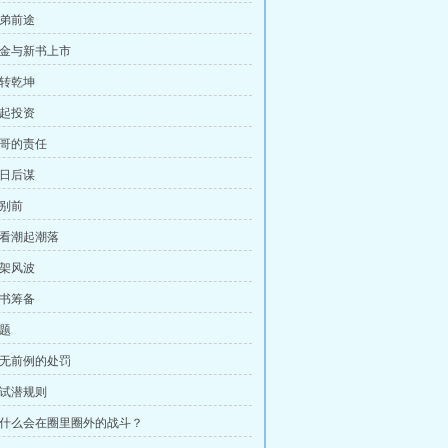
弟弟前途
 白金与新书上市
扭转乾坤
一起投资
大哥的责任
为日后谋
临别前
坐看潮起潮落
打架风波
新书筹备
无题
 史无前例的处罚
试试潜规则
 为什么会在圈里圈外的战斗？