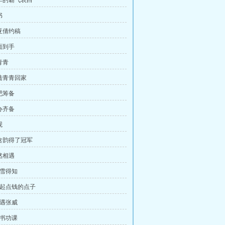
程华的霸气表白
书
童亚倩约稿
面到手
青青
背陆青青回家
吧筹备
办齐备
观
章含韵得了冠军
然相遇
曹雪得知
 赚起点钱的点子
再遇张威
新书功课