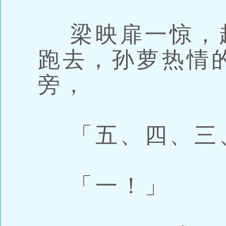
梁映扉一惊，
跑去，孙萝热情
旁，
「五、四、三、
「一！」