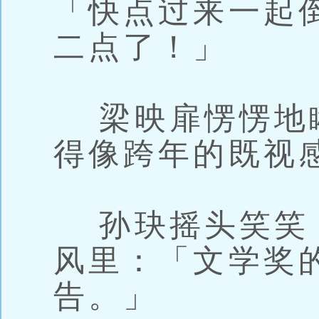
「快点过来一起
二点了！」
梁映扉愣愣地
得像跨年的既视
孙玦摇头笑笑
风里：「文学奖
告。」