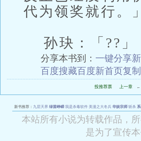
代为领奖就行。
孙玦：「??」
分享本书到：
一键分享
新
百度搜藏
百度新首页
复制
投推荐票
上一章
新书推荐：
九层天界
绿茵峥嵘
我是杀毒软件
美漫之大冬兵
华娱宗师
斩杀
系
空城
战争天堂
混元道纪
教练万岁
都市全能巨星
绝对交易
全职武神
位面复制
本站所有小说为转载作品，所
是为了宣传本