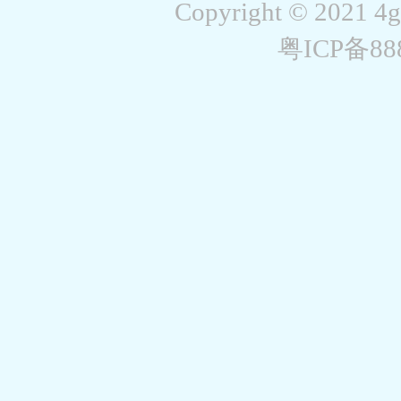
Copyright © 2021 4
粤ICP备8