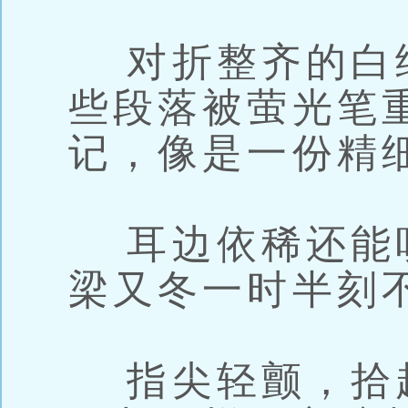
对折整齐的白
些段落被萤光笔
记，像是一份精
耳边依稀还能
梁又冬一时半刻
指尖轻颤，拾