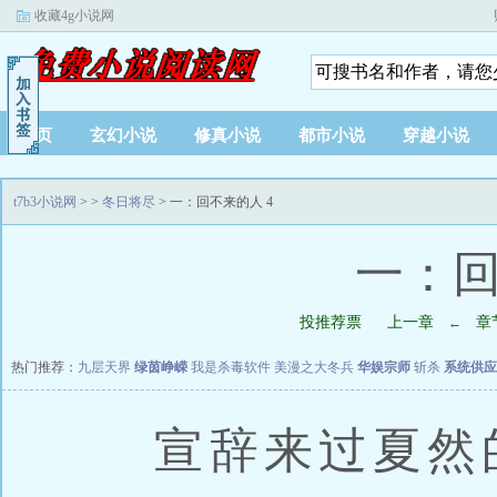
收藏4g小说网
首页
玄幻小说
修真小说
都市小说
穿越小说
t7b3小说网
>
>
冬日将尽
> 一：回不来的人 4
一：回
投推荐票
上一章
章
←
热门推荐：
九层天界
绿茵峥嵘
我是杀毒软件
美漫之大冬兵
华娱宗师
斩杀
系统供应
宣辞来过夏然