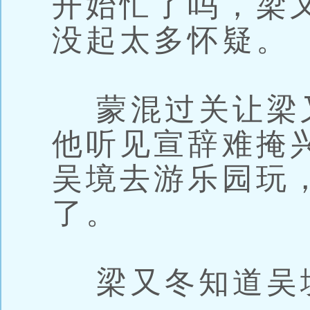
开始忙了吗，梁
没起太多怀疑。
蒙混过关让梁
他听见宣辞难掩
吴境去游乐园玩
了。
梁又冬知道吴