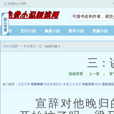
收藏4g小说网
首页
玄幻小说
修真小说
都市小说
穿越小说
t7b3小说网
>
>
冬日将尽
> 三：诀别不难 4
三：
投推荐票
上一章
章
←
热门推荐：
九层天界
绿茵峥嵘
我是杀毒软件
美漫之大冬兵
华娱宗师
斩杀
系统供应
宣辞对他晚归