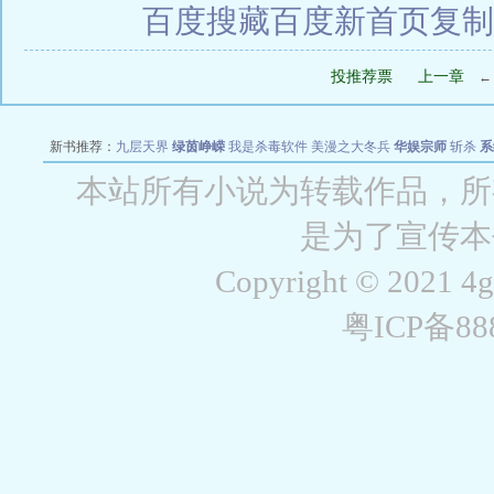
百度搜藏
百度新首页
复制
投推荐票
上一章
新书推荐：
九层天界
绿茵峥嵘
我是杀毒软件
美漫之大冬兵
华娱宗师
斩杀
系
空城
战争天堂
混元道纪
教练万岁
都市全能巨星
绝对交易
全职武神
位面复制
本站所有小说为转载作品，所
是为了宣传本
Copyright © 2021 4
粤ICP备8