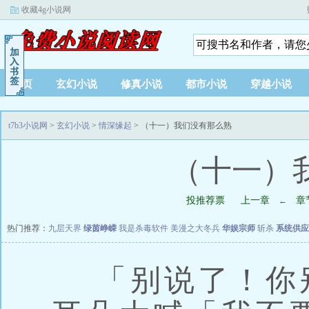
收藏4g小说网
首页
玄幻小说
修真小说
都市小说
穿越小说
t7b3小说网
>
玄幻小说
>
情深缘起
> （十一）我们没有那么熟
（十一）
投推荐票
上一章
章
←
热门推荐：
九层天界
绿茵峥嵘
我是杀毒软件
美漫之大冬兵
华娱宗师
斩杀
系统供应
「别说了！你