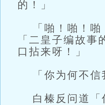
的！」
「啪！啪！啪
「二皇子编故事
口拈来呀！」
「你为何不信
白榛反问道「